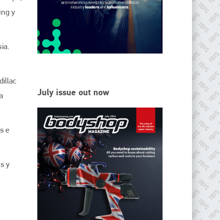
ing y
ia.
illac
July issue out now
a
s e
s y
IBIS Worldwide
Since its inception in 2001, the International Bodyshop
Industry Symposium (IBIS) has attained unique success and
recognition as the world’s only global collision repair market