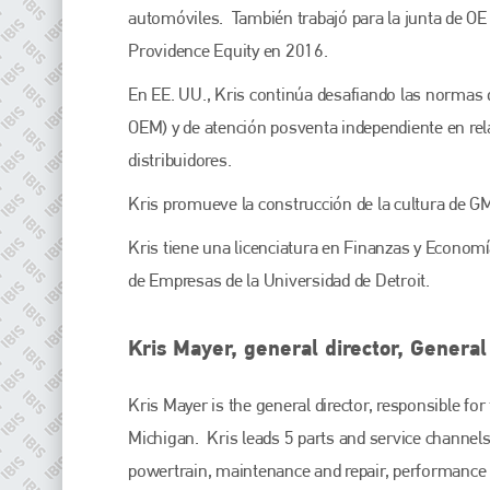
is also proud of their bodyshop event, IBIS and The Assessor.
automóviles. También trabajó para la junta de OE
Providence Equity en 2016.
PHONE
En EE. UU., Kris continúa desafiando las normas d
+44 (0)1296 642800
OEM) y de atención posventa independiente en relac
EMAIL
distribuidores.
info@plenham.co.uk
Kris promueve la construcción de la cultura de 
Kris tiene una licenciatura en Finanzas y Economí
go to website
de Empresas de la Universidad de Detroit.
Kris Mayer, general director, General
Kris Mayer is the general director, responsible fo
Michigan. Kris leads 5 parts and service channels 
powertrain, maintenance and repair, performance p