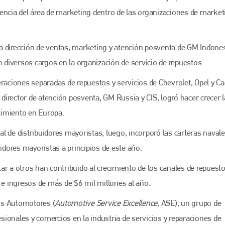
gerencia del área de marketing dentro de las organizaciones de market
a dirección de ventas, marketing y atención posventa de GM Indones
diversos cargos en la organización de servicio de repuestos.
ciones separadas de repuestos y servicios de Chevrolet, Opel y Cad
irector de atención posventa, GM Russia y CIS, logró hacer crecer l
cimiento en Europa.
nal de distribuidores mayoristas; luego, incorporó las carteras navale
uidores mayoristas a principios de este año.
ar a otros han contribuido al crecimiento de los canales de repuesto
s e ingresos de más de $6 mil millones al año.
Bodyshop
magazine
ios Automotores (
Automotive Service Excellence
, ASE), un grupo de
Bodyshop
– The leading automotive accident repair
esionales y comercios en la industria de servicios y reparaciones de
media resource – continues to proudly stand at the