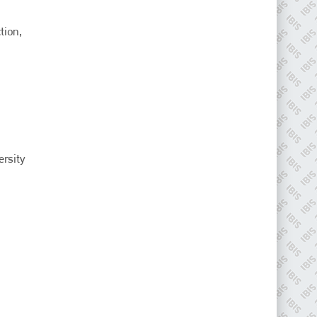
tion,
ersity