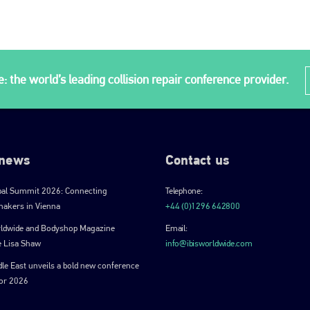
: the world’s leading collision repair conference provider.
 news
Contact us
bal Summit 2026: Connecting
Telephone:
akers in Vienna
+44 (0)1296 642800
rldwide and Bodyshop Magazine
Email:
 Lisa Shaw
info@ibisworldwide.com
dle East unveils a bold new conference
for 2026