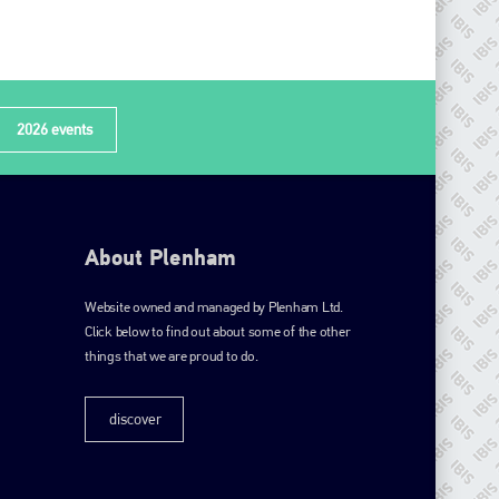
2026 events
About Plenham
Website owned and managed by Plenham Ltd.
Click below to find out about some of the other
things that we are proud to do.
discover