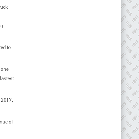
ruck
ng
ted to
o one
fastest
n 2017,
enue of