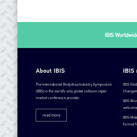
IBIS Worldwide
About IBIS
IBIS
The International Bodyshop Industry Symposium
IBIS Glo
(IBIS) is the world’s only global collision repair
Changem
market conference provider.
IBIS Wo
welcome
read more
IBIS Mid
format 