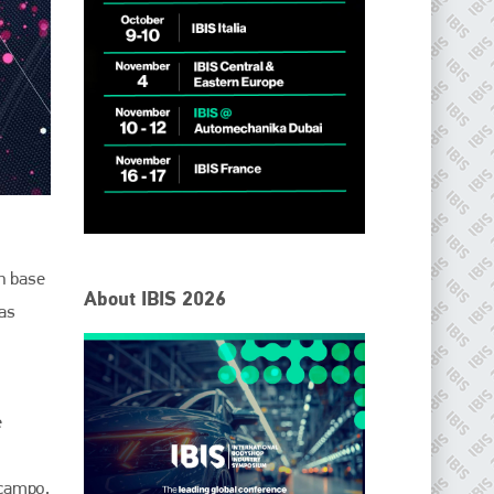
on base
About IBIS 2026
eas
e
 campo,