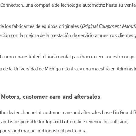
centre of a rapidly evolving marketplace.
 Connection, una compañía de tecnología automotriz hasta su venta
PHONE
+44 (0)1296 642800
e los fabricantes de equipos originales (
Original Equipment Manufa
ión con la mejora de la prestación de servicio a nuestros clientes 
EMAIL
info@bodyshopmag.com
GM como una estrategia fundamental para hacer crecer nuestro nego
a de la Universidad de Michigan Central y una maestría en Administ
go to website
 Motors, customer care and aftersales
r the dealer channel at customer care and aftersales based in Grand B
and is responsible for top and bottom line revenue for collision,
arts, and marine and industrial portfolios.