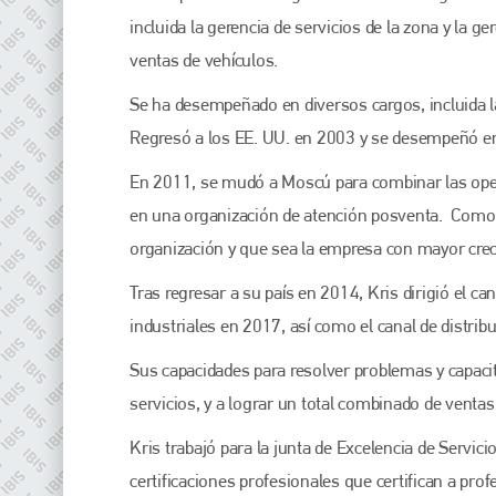
incluida la gerencia de servicios de la zona y la 
ventas de vehículos.
Se ha desempeñado en diversos cargos, incluida l
Regresó a los EE. UU. en 2003 y se desempeñó en 
En 2011, se mudó a Moscú para combinar las opera
en una organización de atención posventa. Como d
organización y que sea la empresa con mayor cre
Tras regresar a su país en 2014, Kris dirigió el ca
industriales en 2017, así como el canal de distrib
Sus capacidades para resolver problemas y capacit
servicios, y a lograr un total combinado de venta
Plenham Ltd
Kris trabajó para la junta de Excelencia de Servic
Plenham Ltd is the publisher of collision repair industry leader
certificaciones profesionales que certifican a prof
Bodyshop
. With the publication running for 25 years, Plenham